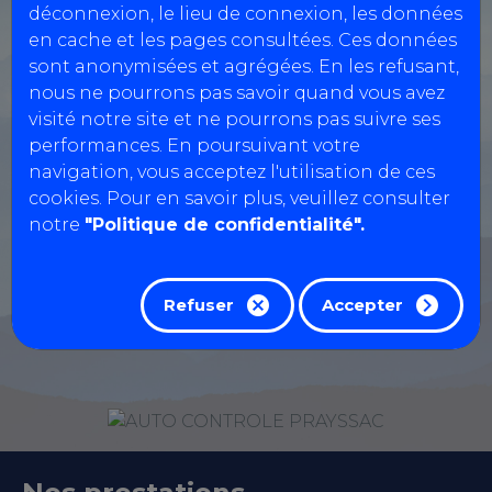
PRAYSSAC
déconnexion, le lieu de connexion, les données
en cache et les pages consultées. Ces données
sont anonymisées et agrégées. En les refusant,
2 rue des cledelles,
nous ne pourrons pas savoir quand vous avez
visité notre site et ne pourrons pas suivre ses
46220 PRAYSSAC
performances. En poursuivant votre
0565352642
navigation, vous acceptez l'utilisation de ces
cookies. Pour en savoir plus, veuillez consulter
notre
"Politique de confidentialité".
Réservation Véhicules Légers
Réservation motos, quads, voiturettes...
Refuser
Accepter